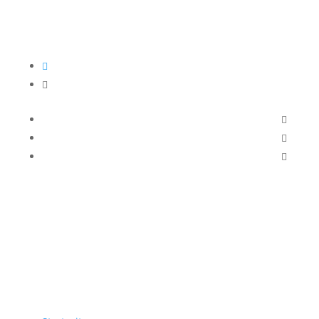




